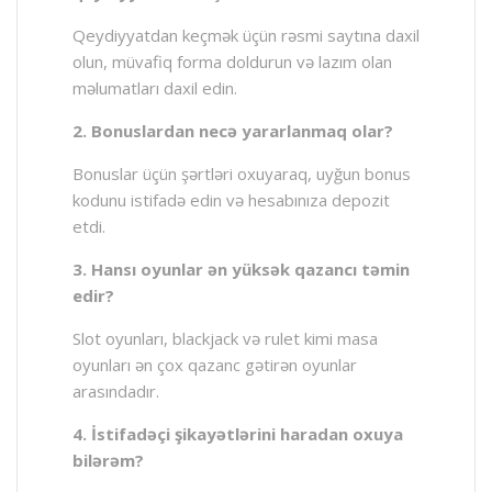
Qeydiyyatdan keçmək üçün rəsmi saytına daxil
olun, müvafiq forma doldurun və lazım olan
məlumatları daxil edin.
2. Bonuslardan necə yararlanmaq olar?
Bonuslar üçün şərtləri oxuyaraq, uyğun bonus
kodunu istifadə edin və hesabınıza depozit
etdi.
3. Hansı oyunlar ən yüksək qazancı təmin
edir?
Slot oyunları, blackjack və rulet kimi masa
oyunları ən çox qazanc gətirən oyunlar
arasındadır.
4. İstifadəçi şikayətlərini haradan oxuya
bilərəm?