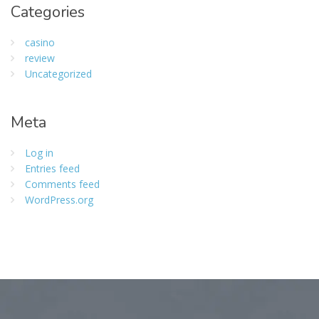
Categories
casino
review
Uncategorized
Meta
Log in
Entries feed
Comments feed
WordPress.org