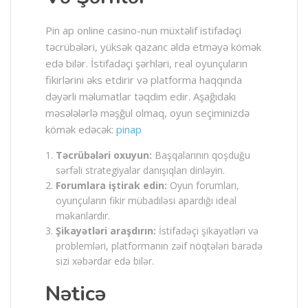
Pin ap online casino-nun müxtəlif istifadəçi
təcrübələri, yüksək qazanc əldə etməyə kömək
edə bilər. İstifadəçi şərhləri, real oyunçuların
fikirlərini əks etdirir və platforma haqqında
dəyərli məlumatlar təqdim edir. Aşağıdakı
məsələlərlə məşğul olmaq, oyun seçiminizdə
kömək edəcək:
pinap
Təcrübələri oxuyun:
Başqalarının qoşduğu
sərfəli strategiyalar danışıqları dinləyin.
Forumlara iştirak edin:
Oyun forumları,
oyunçuların fikir mübadiləsi apardığı ideal
məkanlardır.
Şikayətləri araşdırın:
İstifadəçi şikayətləri və
problemləri, platformanın zəif nöqtələri barədə
sizi xəbərdar edə bilər.
Nəticə