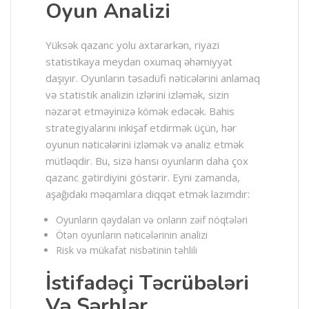
Oyun Analizi
Yüksək qazanc yolu axtararkən, riyazi
statistikaya meydan oxumaq əhəmiyyət
daşıyır. Oyunların təsadüfi nəticələrini anlamaq
və statistik analizin izlərini izləmək, sizin
nəzarət etməyinizə kömək edəcək. Bahis
strategiyalarını inkişaf etdirmək üçün, hər
oyunun nəticələrini izləmək və analiz etmək
mütləqdir. Bu, sizə hansı oyunların daha çox
qazanc gətirdiyini göstərir. Eyni zamanda,
aşağıdakı məqamlara diqqət etmək lazımdır:
Oyunların qaydaları və onların zəif nöqtələri
Ötən oyunların nəticələrinin analizi
Risk və mükafat nisbətinin təhlili
İstifadəçi Təcrübələri
Və Şərhlər