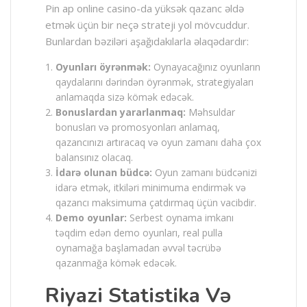
Pin ap online casino-da yüksək qazanc əldə
etmək üçün bir neçə strateji yol mövcuddur.
Bunlardan bəziləri aşağıdakılarla əlaqədardır:
Oyunları öyrənmək:
Oynayacağınız oyunların
qaydalarını dərindən öyrənmək, strategiyaları
anlamaqda sizə kömək edəcək.
Bonuslardan yararlanmaq:
Məhsuldar
bonusları və promosyonları anlamaq,
qazancınızı artıracaq və oyun zamanı daha çox
balansınız olacaq.
İdarə olunan büdcə:
Oyun zamanı büdcənizi
idarə etmək, itkiləri minimuma endirmək və
qazancı maksimuma çatdırmaq üçün vacibdir.
Demo oyunlar:
Serbest oynama imkanı
təqdim edən demo oyunları, real pulla
oynamağa başlamadan əvvəl təcrübə
qazanmağa kömək edəcək.
Riyazi Statistika Və