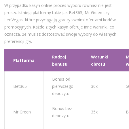
W przypadku kasyn online proces wyboru również nie jest
prosty. Istnieją platformy takie jak Bet365, Mr Green czy
LeoVegas, które przyciągają graczy swoimi ofertami kodów
promocyjnych. Każde z tych kasyn oferuje inne warunki, co
oznacza, że musisz dostosować swoje wybory do własnych
preferencji gry.
Rodzaj
Warunki
M
Platforma
bonusu
obrotu
w
Bonus od
Bet365
pierwszego
30x
5
depozytu
Bonus bez
Mr Green
35x
B
depozytu