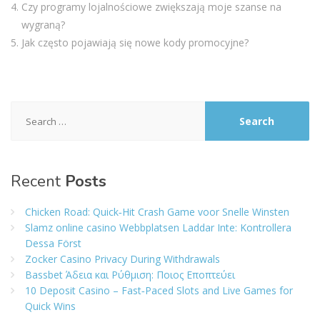
Czy programy lojalnościowe zwiększają moje szanse na
wygraną?
Jak często pojawiają się nowe kody promocyjne?
Search
for:
Recent
Posts
Chicken Road: Quick‑Hit Crash Game voor Snelle Winsten
Slamz online casino Webbplatsen Laddar Inte: Kontrollera
Dessa Först
Zocker Casino Privacy During Withdrawals
Bassbet Άδεια και Ρύθμιση: Ποιος Εποπτεύει
10 Deposit Casino – Fast‑Paced Slots and Live Games for
Quick Wins